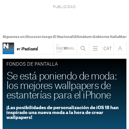
Síguenos en Discover
Juego El Nacional
Ultimátum Gobierno Italia
Marr
FONDOS DE PANTALLA
Se está poniendo de moda:
los mejores wallpapers de
estanterías para el iPhone
¡Las posibilidades de personalización de iOS 18 han
inspirado una nueva moda a la hora de crear
wallpapers!