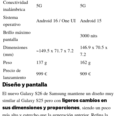
Conectividad
5G
5G
inalámbrica
Sistema
Android 16 / One UI
Android 15
operativo
Brillo máximo
3000 nits
pantalla
Dimensiones
146.9 x 70.5 x
~149.5 x 71.7 x 7.2
(mm)
7.2
Peso
137 g
162 g
Precio de
999 €
909 €
lanzamiento
Diseño y pantalla
El nuevo Galaxy S26 de Samsung mantiene un diseño muy
similar al Galaxy S25 pero con
ligeros cambios en
, siendo un poco
sus dimensiones y proporciones
más alto y estrecho que la generación anterior. Refina la