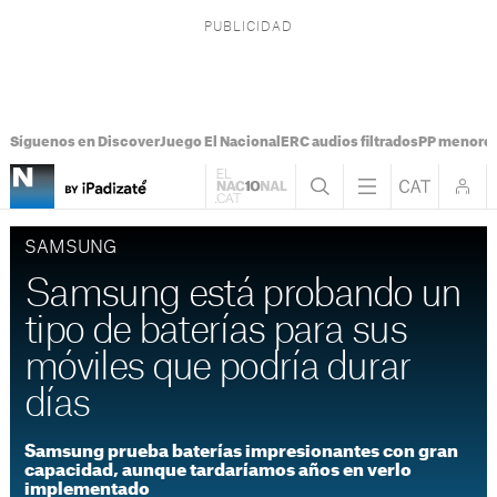
Síguenos en Discover
Juego El Nacional
ERC audios filtrados
PP menores
SAMSUNG
Samsung está probando un
tipo de baterías para sus
móviles que podría durar
días
Samsung prueba baterías impresionantes con gran
capacidad, aunque tardaríamos años en verlo
implementado