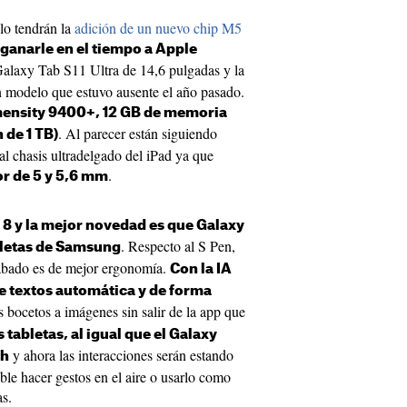
lo tendrán la
adición de un nuevo chip M5
ganarle en el tiempo a Apple
Galaxy Tab S11 Ultra de 14,6 pulgadas y la
 modelo que estuvo ausente el año pasado.
mensity 9400+, 12 GB de memoria
. Al parecer están siguiendo
 de 1 TB)
al chasis ultradelgado del iPad ya que
.
or de 5 y 5,6 mm
 8 y la mejor novedad es que Galaxy
. Respecto al S Pen,
abletas de Samsung
cabado es de mejor ergonomía.
Con la IA
de textos automática y de forma
s bocetos a imágenes sin salir de la app que
s tabletas, al igual que el Galaxy
y ahora las interacciones serán estando
th
ible hacer gestos en el aire o usarlo como
as.