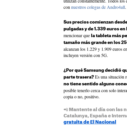
utilizan constantemente. Todos los d
con
nuestros colegas de Andro4all
.
Sus precios comienzan desde l
pulgadas y de 1.339 euros en 
mencionar que
la tableta más p
tamaño más grande en los 2
alcanzan los 1.229 y 1.909 euros e
incluyen versión con 5G.
¿Por qué Samsung decidió qui
Es una situación r
parte trasera?
no tiene sentido alguno cone
posible tenerlo cerca con solo inter
copia o no, positivo.
📲 Mantente al día con las n
Catalunya, España e Intern
gratuita de El Nacional