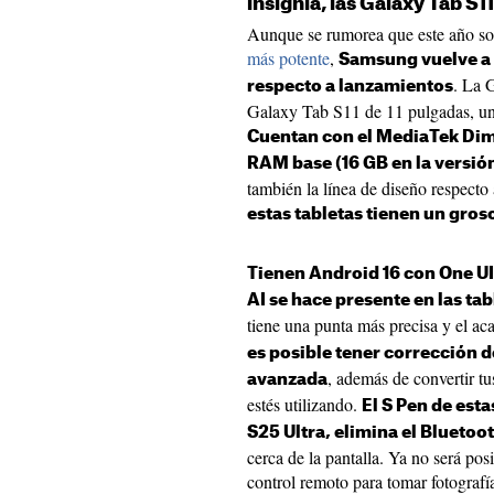
insignia, las Galaxy Tab S11
Aunque se rumorea que este año so
más potente
,
Samsung vuelve a 
. La 
respecto a lanzamientos
Galaxy Tab S11 de 11 pulgadas, un
Cuentan con el MediaTek Di
RAM base (16 GB en la versión
también la línea de diseño respecto 
estas tabletas tienen un gros
Tienen Android 16 con One UI
AI se hace presente en las t
tiene una punta más precisa y el a
es posible tener corrección 
, además de convertir tu
avanzada
estés utilizando.
El S Pen de esta
S25 Ultra, elimina el Bluetoo
cerca de la pantalla. Ya no será pos
control remoto para tomar fotografí