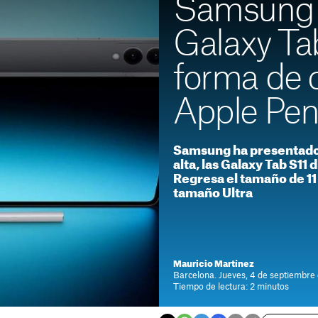
Samsung c
Galaxy Tab
forma de c
Apple Penc
Samsung ha presentado 
alta, las Galaxy Tab S11
Regresa el tamaño de 11
tamaño Ultra
Mauricio Martínez
Barcelona. Jueves, 4 de septiembre
Tiempo de lectura: 2 minutos