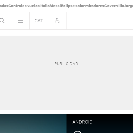
tadas
Controles vuelos Italia
Messi
Eclipse solar miradores
Govern Illa
Jorg
ANDROID