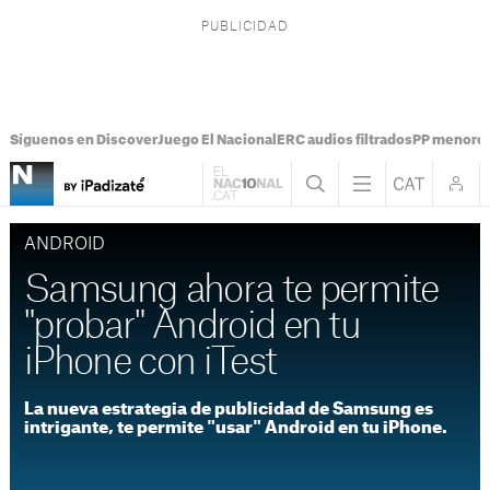
Síguenos en Discover
Juego El Nacional
ERC audios filtrados
PP menores
ANDROID
Samsung ahora te permite
"probar" Android en tu
iPhone con iTest
La nueva estrategia de publicidad de Samsung es
intrigante, te permite "usar" Android en tu iPhone.