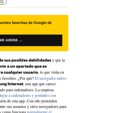
uentes favoritas de Google de
VAR AHORA →
y que la
de sus posibles debilidades
cto a un apartado que es
, lo que visita en
ra cualquier usuario
y favoritos. ¿Por qué?
El navegador nativo
, una app que carece
ung Internet
ado para ordenadores. La empresa
legar a ordenadores y portátiles con
sión de esta app. Con ello pretenden
entre sus usuarios y otros navegadores para
l y como funciona
normalmente el