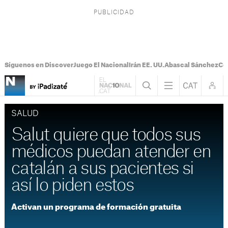
Síguenos en Discover
Juego El Nacional
Irán EE. UU.
Abascal Sánchez
Con
SALUD
Salut quiere que todos sus
médicos puedan atender en
catalán a sus pacientes si
así lo piden estos
Activan un programa de formación gratuita