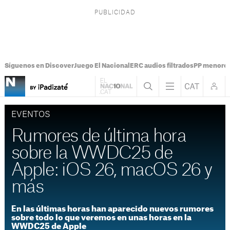
Síguenos en Discover
Juego El Nacional
ERC audios filtrados
PP menores
EVENTOS
Rumores de última hora
sobre la WWDC25 de
Apple: iOS 26, macOS 26 y
más
En las últimas horas han aparecido nuevos rumores
sobre todo lo que veremos en unas horas en la
WWDC25 de Apple