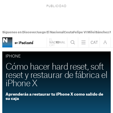
Síguenos en Discover
Juego El Nacional
Ceuta
Felipe VI Milei
Sánchez M
IPHONE
Cómo hacer hard reset, soft
reset y restaurar de fábrica el
iPhone X
Aprenderás a restaurar tu iPhone X como salido de
su caja