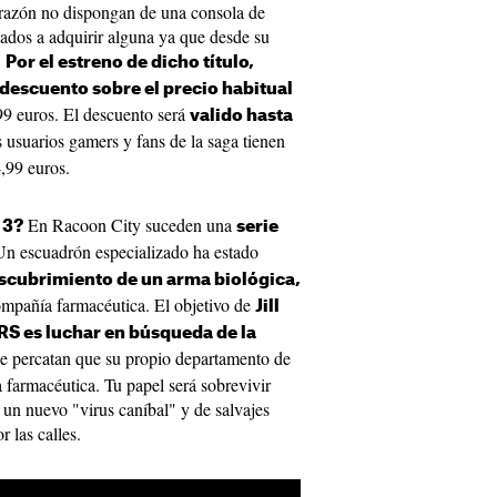
 razón no dispongan de una consola de
ados a adquirir alguna ya que desde su
.
Por el estreno de dicho título,
escuento sobre el precio habitual
99 euros. El descuento será
valido hasta
s usuarios gamers y fans de la saga tienen
4,99 euros.
En Racoon City suceden una
 3?
serie
Un escuadrón especializado ha estado
scubrimiento de un arma biológica,
ompañía farmacéutica. El objetivo de
Jill
RS es luchar en búsqueda de la
se percatan que su propio departamento de
a farmacéutica. Tu papel será sobrevivir
e un nuevo "virus caníbal" y de salvajes
 las calles.