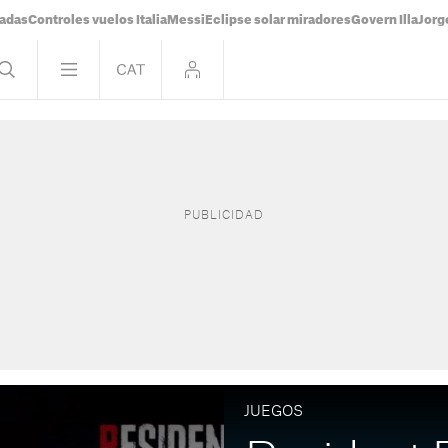
tadas
Controles vuelos Italia
Messi
Eclipse solar miradores
Govern Illa
Jorg
JUEGOS