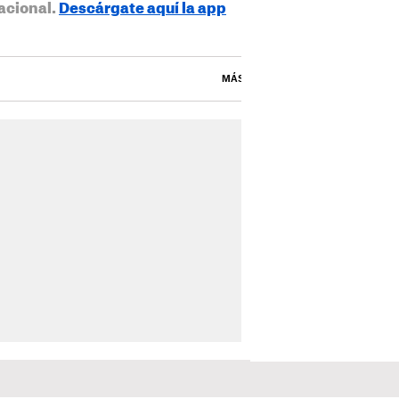
acional.
Descárgate aquí la app
MÁS