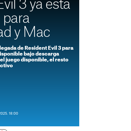
vil 3 ya está
 para
Pad y Mac
legada de Resident Evil 3 para
Disponible bajo descarga
el juego disponible, el resto
ctivo
2025. 18:00