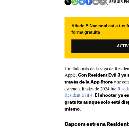
SEGUIR EN
Añade ElNacional.cat a tus f
forma gratuita
ACTI
Un título más de la saga de Residen
Apple.
Con Resident Evil 3 ya 
y se comp
través de la App Store
estreno a finales de 2024 fue
Reside
Resident Evil 4
.
El shooter ya e
gratuita aunque solo está dis
.
mismo
Capcom estrena Resident E