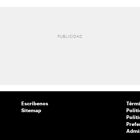
Escríbenos
Térmi
Sitemap
Polít
Polít
Prefe
Admin