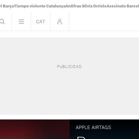
i Barça
Tiempo violento Catalunya
Antifrau Sílvia Orriols
Asesinato Barce
APPLE AIRTAGS