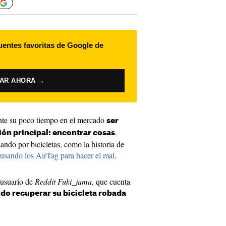
uentes favoritas de Google de
VAR AHORA →
nte su poco tiempo en el mercado
ser
.
ión principal: encontrar cosas
sando por bicicletas, como la historia de
usando los AirTag para hacer el mal
.
l usuario de
Reddit
Fuki_jama
, que cuenta
do recuperar su bicicleta robada