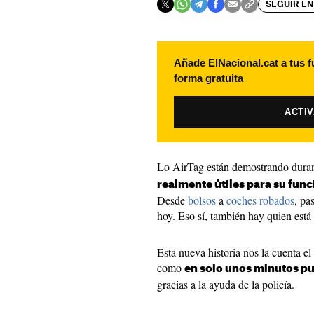
SEGUIR EN
Añade ElNacional.cat a tus f
forma gratuita
ACTI
Lo AirTag están demostrando dura
realmente útiles para su func
Desde
bolsos
a
coches robados
, pa
hoy. Eso sí, también hay quien está
Esta nueva historia nos la cuenta e
como
en solo unos minutos pu
gracias a la ayuda de la policía.