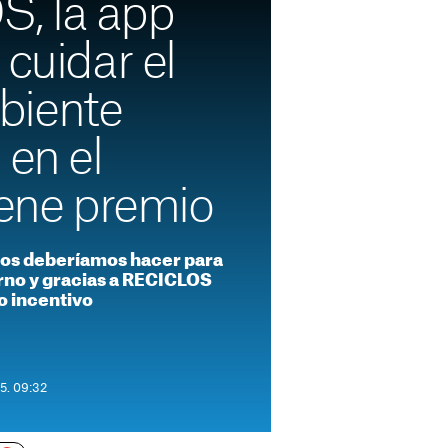
, la app
 cuidar el
biente
 en el
iene premio
odos deberíamos hacer para
rno y gracias a RECICLOS
o incentivo
25. 09:32