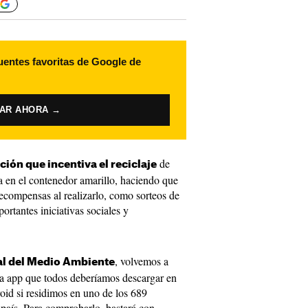
uentes favoritas de Google de
VAR AHORA →
de
ción que incentiva el reciclaje
da en el contenedor amarillo, haciendo que
recompensas al realizarlo, como sorteos de
ortantes iniciativas sociales y
, volvemos a
l del Medio Ambiente
app que todos deberíamos descargar en
id si residimos en uno de los 689
aís. Para comprobarlo, bastará con