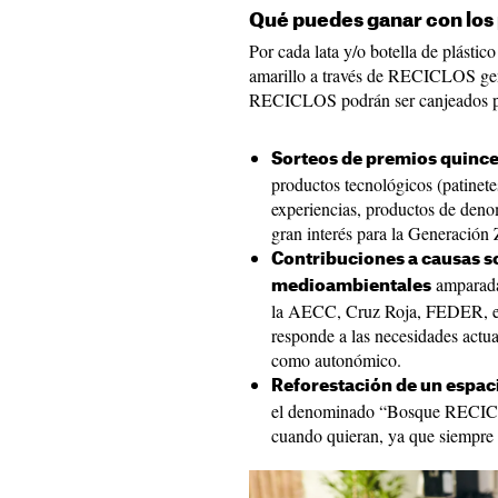
Qué puedes ganar con lo
Por cada lata y/o botella de plástic
amarillo a través de RECICLOS g
RECICLOS podrán ser canjeados p
Sorteos de premios quinc
productos tecnológicos (patinetes
experiencias, productos de deno
gran interés para la Generación 
Contribuciones a causas s
amparada
medioambientales
la AECC, Cruz Roja, FEDER, ent
responde a las necesidades actual
como autonómico.
Reforestación de un espac
el denominado “Bosque RECICLO
cuando quieran, ya que siempre e