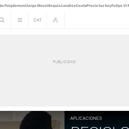
ián Puigdemont
Jorge Messi
Sequía Londres
Ceuta
Precio luz hoy
Felipe VI 
APLICACIONES