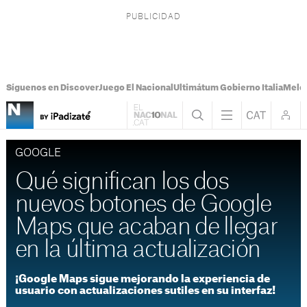
Síguenos en Discover
Juego El Nacional
Ultimátum Gobierno Italia
Melon
GOOGLE
Qué significan los dos
nuevos botones de Google
Maps que acaban de llegar
en la última actualización
¡Google Maps sigue mejorando la experiencia de
usuario con actualizaciones sutiles en su interfaz!