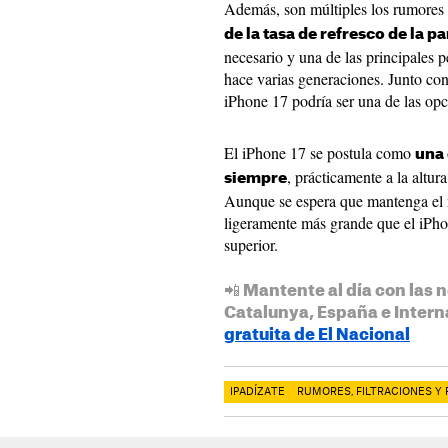
Además, son múltiples los rumores
de la tasa de refresco de la pa
necesario y una de las principales 
hace varias generaciones. Junto co
iPhone 17 podría ser una de las op
El iPhone 17 se postula como
una 
, prácticamente a la altur
siempre
Aunque se espera que mantenga el m
ligeramente más grande que el iPho
superior.
📲 Mantente al día con las n
Catalunya, España e Intern
gratuita de El Nacional
IPADÍZATE
RUMORES, FILTRACIONES Y