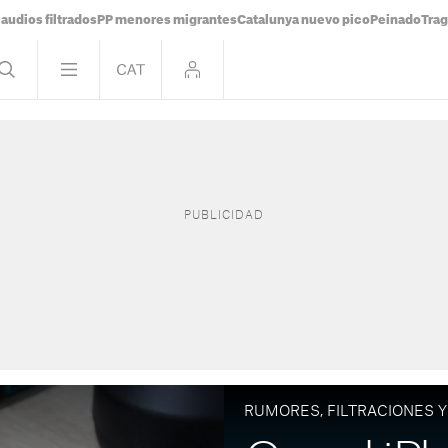
audios filtrados
PP menores migrantes
Catalunya nuevo pico
Peinado
Trag
RUMORES, FILTRACIONES Y