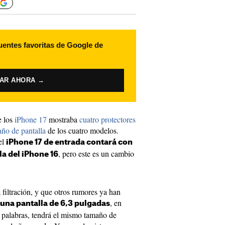
uentes favoritas de Google de
VAR AHORA →
e los
iPhone 17
mostraba
cuatro protectores
año de pantalla
de los cuatro modelos.
el
iPhone 17 de entrada contará con
, pero este es un cambio
la del iPhone 16
 filtración, y que otros rumores ya han
, en
 una pantalla de 6,3 pulgadas
as palabras, tendrá el mismo tamaño de