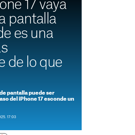
one 17 vaya
a pantalla
e es una
ás
e de lo que
e pantalla puede ser
caso del iPhone 17 esconde un
025. 17:03