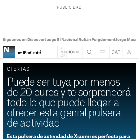
Síguenos en Discover
Juego El Nacional
Rufián Puigdemont
Jorge Messi
OFERTAS
Puede ser tuya por menos
de 20 euros y te sorprenderá
todo lo que puede llegar a
ofrecer esta genial pulsera
de actividad
Esta pulsera de actividad de Xiaomi es perfecta para