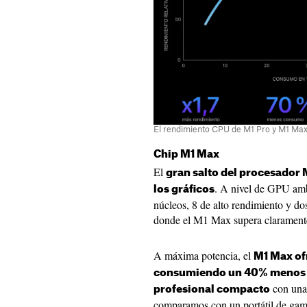
El rendimiento CPU de M1 Pro y M1 Ma
Chip M1 Max
El
gran salto del procesador 
. A nivel de GPU amb
los gráficos
núcleos, 8 de alto rendimiento y dos
donde el M1 Max supera clarament
A máxima potencia, el
M1 Max of
consumiendo un 40% menos de
con una 
profesional compacto
comparamos con un portátil de gam