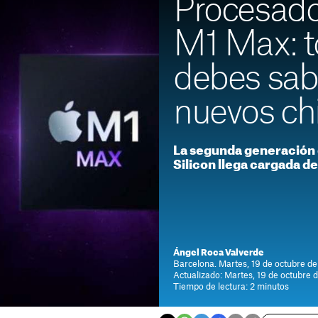
Procesado
M1 Max: t
debes sab
nuevos ch
La segunda generación 
Silicon llega cargada d
Ángel Roca Valverde
Barcelona. Martes, 19 de octubre de
Actualizado: Martes, 19 de octubre 
Tiempo de lectura: 2 minutos