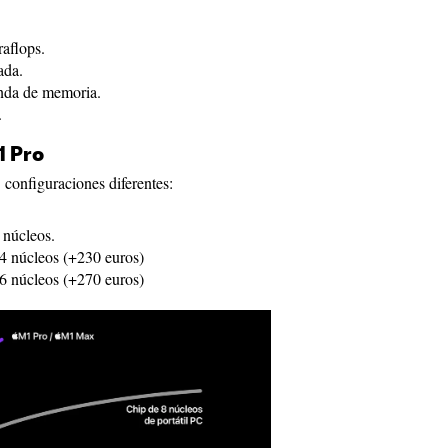
aflops.
ada.
nda de memoria.
.
1 Pro
 configuraciones diferentes:
núcleos.
 núcleos (+230 euros)
 núcleos (+270 euros)