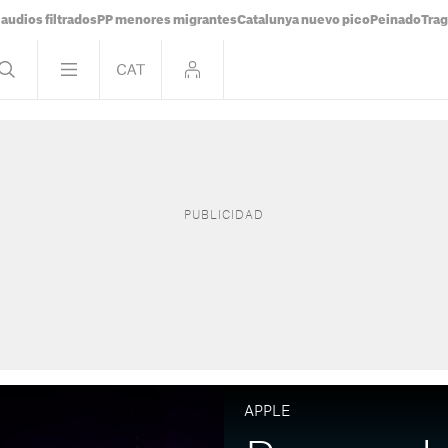
audios filtrados
PP menores migrantes
Catalunya nuevo pico
Peinado
Trag
APPLE