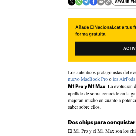
SEGUIR EN
Añade ElNacional.cat a tus f
forma gratuita
ACTI
Los auténticos protagonistas del ev
nuevo MacBook Pro
o
los AirPods
. La evolución 
M1 Pro y M1 Max
apellido de sobra conocido en la g
mejoran mucho en cuanto a potencia
saber sobre ellos.
Dos chips para conquista
El M1 Pro y el M1 Max son los chi