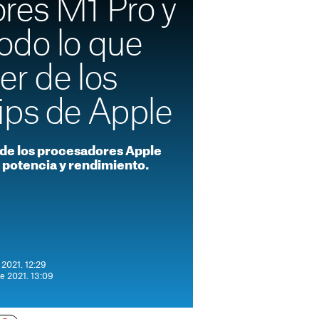
res M1 Pro y
odo lo que
er de los
ips de Apple
de los procesadores Apple
e potencia y rendimiento.
 2021. 12:29
de 2021. 13:09