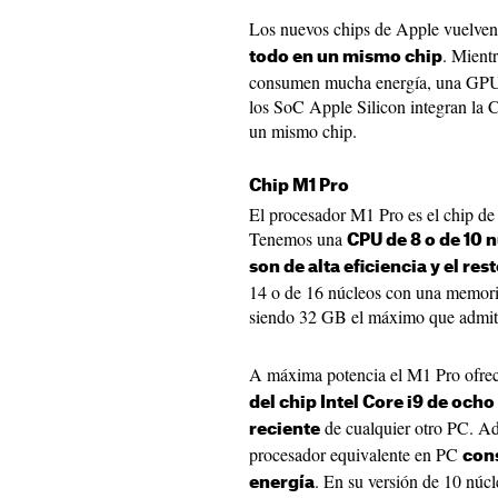
Los nuevos chips de Apple vuelven 
. Mient
todo en un mismo chip
consumen mucha energía, una GPU 
los SoC Apple Silicon integran la 
un mismo chip.
Chip M1 Pro
El procesador M1 Pro es el chip de
Tenemos una
CPU de 8 o de 10 
son de alta eficiencia y el re
14 o de 16 núcleos con una memor
siendo 32 GB el máximo que admit
A máxima potencia el M1 Pro ofre
del chip Intel Core i9 de och
de cualquier otro PC. Ad
reciente
procesador equivalente en PC
con
. En su versión de 10 núcl
energía