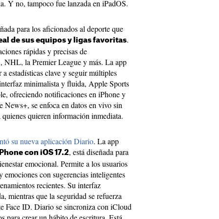
ña. Y no, tampoco fue lanzada en iPadOS.
ñada para los aficionados al deporte que
.
al de sus equipos y ligas favoritas
ciones rápidas y precisas de
 NHL, la Premier League y más. La app
 a estadísticas clave y seguir múltiples
nterfaz minimalista y fluida, Apple Sports
le, ofreciendo notificaciones en iPhone y
 News+, se enfoca en datos en vivo sin
a quienes quieren información inmediata.
ntó su nueva aplicación Diario
. La app
, está diseñada para
iPhone con iOS 17.2
bienestar emocional. Permite a los usuarios
 y emociones con sugerencias inteligentes
renamientos recientes. Su interfaz
ida, mientras que la seguridad se refuerza
e Face ID. Diario se sincroniza con iCloud
s para crear un hábito de escritura. Está