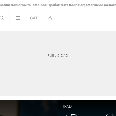
mátum Gobierno Italia
Meloni España
Oferta Rodri Barça
Marrueco menor
IPAD