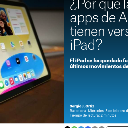
¿Por qué 
apps de A
tienen ver
iPad?
El iPad se ha quedado fu
últimos movimientos d
Sergio J. Ortiz
Barcelona. Miércoles, 5 de febrero d
Tiempo de lectura: 2 minutos