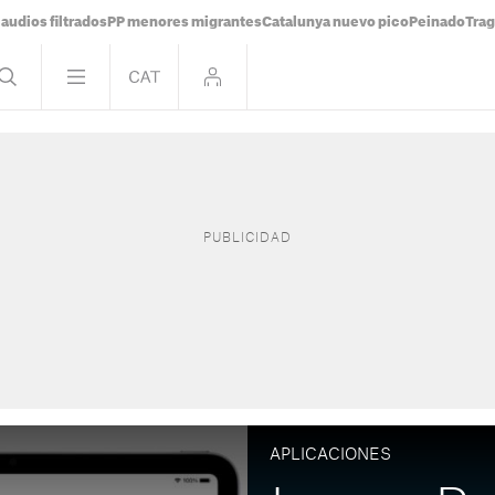
audios filtrados
PP menores migrantes
Catalunya nuevo pico
Peinado
Trag
APLICACIONES