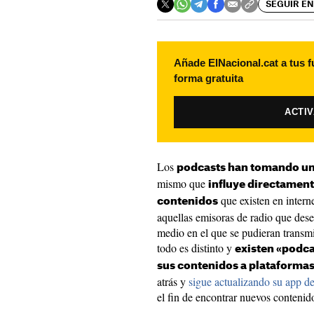
SEGUIR EN
Añade ElNacional.cat a tus f
forma gratuita
ACTI
Los
podcasts han tomando un
mismo que
influye directament
que existen en interne
contenidos
aquellas emisoras de radio que dese
medio en el que se pudieran transmit
todo es distinto y
existen «podc
sus contenidos a plataformas 
atrás y
sigue actualizando su app de
el fin de encontrar nuevos contenid