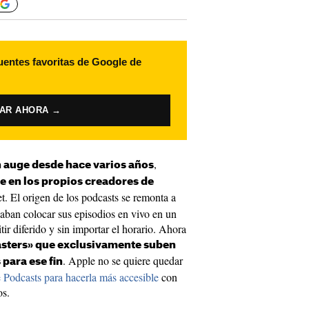
uentes favoritas de Google de
VAR AHORA →
,
 auge desde hace varios años
e en los propios creadores de
t. El origen de los podcasts se remonta a
aban colocar sus episodios en vivo en un
ir diferido y sin importar el horario. Ahora
asters» que exclusivamente suben
. Apple no se quiere quedar
para ese fin
 Podcasts para hacerla más accesible
con
os.