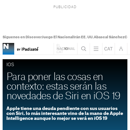
Síguenos en Discover
Juego El Nacional
Irán EE. UU.
Abascal Sánchez
Con
IOS
Para poner las cosas en
contexto: estas serán las
novedades de Siri en iOS 19
Apple tiene una deuda pendiente con sus usuarios
con Siri, lo más interesante vino de la mano de Apple
Intelligence aunque lo mejor se verá en iOS 19