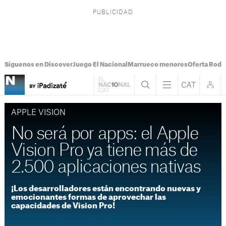
Síguenos en Discover
Juego El Nacional
Marrueco menores
Oferta Rodri
APPLE VISION
No será por apps: el Apple
Vision Pro ya tiene más de
2.500 aplicaciones nativas
¡Los desarrolladores están encontrando nuevas y
emocionantes formas de aprovechar las
capacidades de Vision Pro!