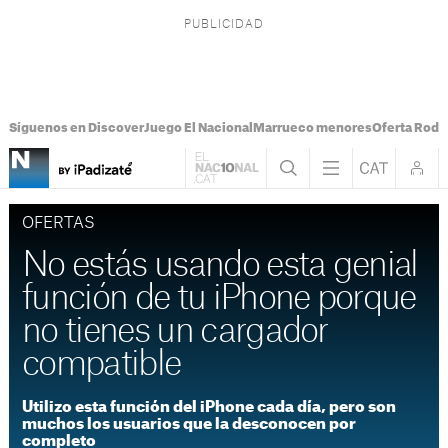
Síguenos en Discover
Juego El Nacional
Marrueco menores
Oferta Rodri
OFERTAS
No estás usando esta genial
función de tu iPhone porque
no tienes un cargador
compatible
Utilizo esta función del iPhone cada día, pero son
muchos los usuarios que la desconocen por
completo