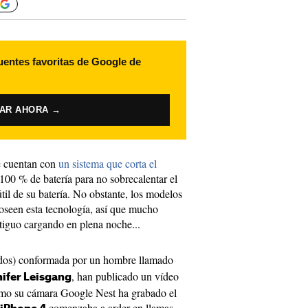
uentes favoritas de Google de
VAR AHORA →
e cuentan con
un sistema que corta el
100 % de batería para no sobrecalentar el
útil de su batería. No obstante, los modelos
seen esta tecnología, así que mucho
iguo cargando en plena noche...
dos) conformada por un hombre llamado
, han publicado un vídeo
ifer Leisgang
mo su cámara Google Nest ha grabado el
comenzaba a arder en llamas.