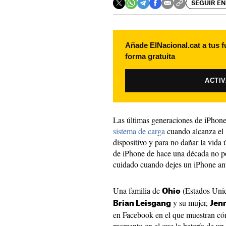
SEGUIR EN
Añade ElNacional.cat a tus f
forma gratuita
ACTI
Las últimas generaciones de iPhon
sistema de carga
cuando alcanza el 
dispositivo y para no dañar la vida 
de iPhone de hace una década no po
cuidado cuando dejes un iPhone ant
Una familia de
(Estados Uni
Ohio
y su mujer,
Brian Leisgang
Jenn
en Facebook en el que muestran có
momento en el que la batería de un