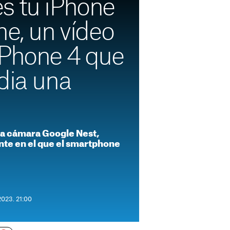
s tu iPhone
he, un vídeo
iPhone 4 que
dia una
na cámara Google Nest,
ante en el que el smartphone
2023. 21:00