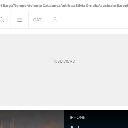
i Barça
Tiempo violento Catalunya
Antifrau Sílvia Orriols
Asesinato Barce
IPHONE