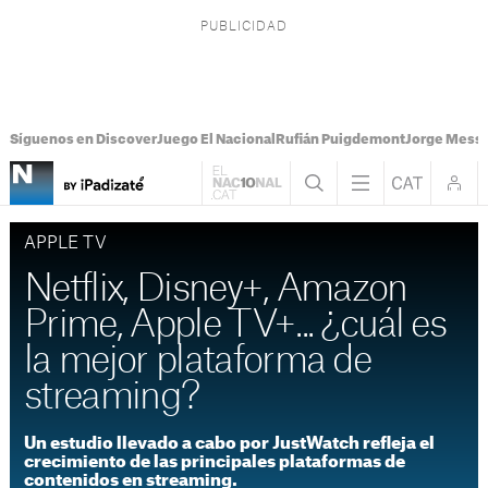
Síguenos en Discover
Juego El Nacional
Rufián Puigdemont
Jorge Messi
APPLE TV
Netflix, Disney+, Amazon
Prime, Apple TV+... ¿cuál es
la mejor plataforma de
streaming?
Un estudio llevado a cabo por JustWatch refleja el
crecimiento de las principales plataformas de
contenidos en streaming.