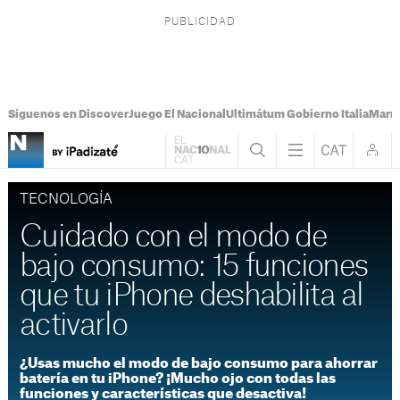
Síguenos en Discover
Juego El Nacional
Ultimátum Gobierno Italia
Marr
TECNOLOGÍA
Cuidado con el modo de
bajo consumo: 15 funciones
que tu iPhone deshabilita al
activarlo
¿Usas mucho el modo de bajo consumo para ahorrar
batería en tu iPhone? ¡Mucho ojo con todas las
funciones y características que desactiva!