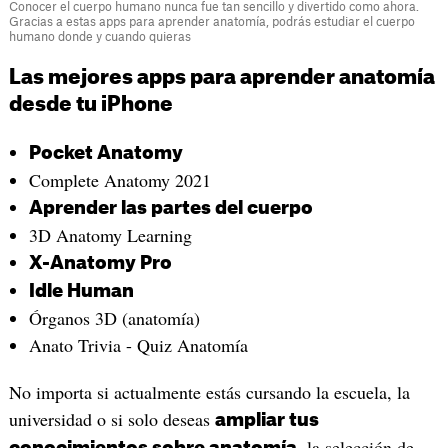
Conocer el cuerpo humano nunca fue tan sencillo y divertido como ahora.
Gracias a estas apps para aprender anatomía, podrás estudiar el cuerpo
humano donde y cuando quieras
Las mejores apps para aprender anatomía
desde tu iPhone
Pocket Anatomy
Complete Anatomy 2021
Aprender las partes del cuerpo
3D Anatomy Learning
X-Anatomy Pro
Idle Human
Órganos 3D (anatomía)
Anato Trivia - Quiz Anatomía
No importa si actualmente estás cursando la escuela, la
universidad o si solo deseas
ampliar tus
, la selección de
conocimientos sobre anatomía