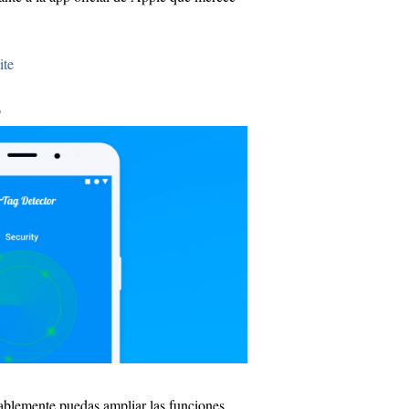
ite
o
bablemente puedas ampliar las funciones