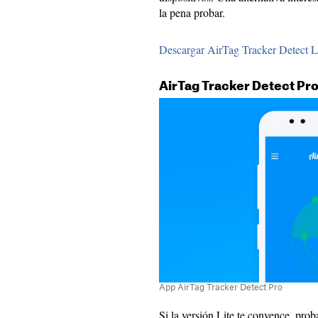
la pena probar.
Descargar AirTag Tracker Detect L
AirTag Tracker Detect Pr
App AirTag Tracker Detect Pro
Si la versión Lite te convence, pro