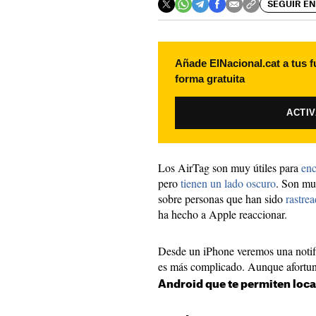
SEGUIR EN
Añade ElNacional.cat a tus f
forma gratuita
ACTI
Los AirTag son muy útiles para
enc
pero
tienen un lado oscuro
. Son mu
sobre personas que han sido
rastre
ha hecho a Apple reaccionar.
Desde un iPhone veremos una notifi
es más complicado. Aunque afortu
Android que te permiten loca