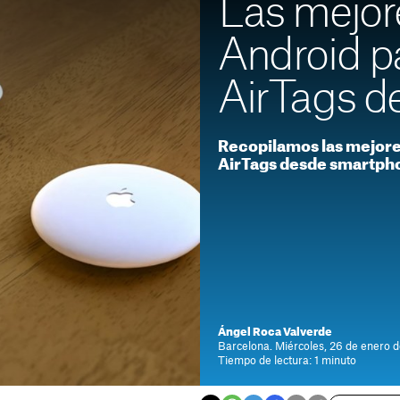
Las mejor
Android pa
AirTags d
Recopilamos las mejores
AirTags desde smartph
Ángel Roca Valverde
Barcelona. Miércoles, 26 de enero d
Tiempo de lectura: 1 minuto