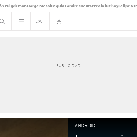
ián Puigdemont
Jorge Messi
Sequía Londres
Ceuta
Precio luz hoy
Felipe VI 
ANDROID