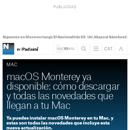
Síguenos en Discover
Juego El Nacional
Irán EE. UU.
Abascal Sánchez
Con
MAC
macOS Monterey ya
disponible: cómo descargar
y todas las novedades que
llegan a tu Mac
Ya puedes instalar macOS Monterey en tu Mac, y
estas son todas las novedades que incluye esta
nueva actualización.