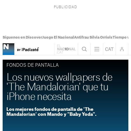
Síguenos en Discover
Juego El Nacional
Antifrau Sílvia Orriols
Tiempo vi
FONDOS DE PANTALLA
Los nuevos wallpapers de
'The Mandalorian' que tu
iPhone necesita
Los mejores fondos de pantalla de 'The
Mandalorian' con Mando y "Baby Yoda".