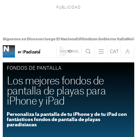
Síguenos en Discover
Juego El Nacional
Ultimátum Gobierno Italia
Melon
FONDOS DE PANTALLA
Los mejores fondos de
pantalla de playas para
iPhone y iPad
Personaliza la pantalla de tu iPhone y de tu iPad con
fantásticos fondos de pantalla de playas
paradisiacas