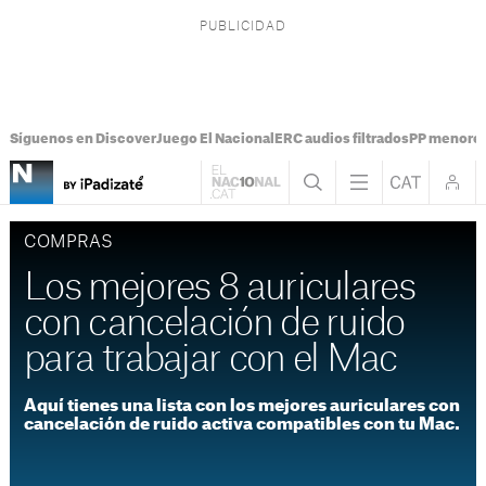
Síguenos en Discover
Juego El Nacional
ERC audios filtrados
PP menores
COMPRAS
Los mejores 8 auriculares
con cancelación de ruido
para trabajar con el Mac
Aquí tienes una lista con los mejores auriculares con
cancelación de ruido activa compatibles con tu Mac.