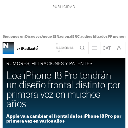
Síguenos en Discover
Juego El Nacional
ERC audios filtrados
PP menores
RUMORES, FILTRACIONES Y PATENTES
Los iPhone 18 Pro tendrán
un diseño frontal distinto por
primera vez en muchos
años
Apple va a cambiar el frontal de los iPhone 18 Pro por
primera vez en varios años