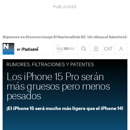
Síguenos en Discover
Juego El Nacional
Irán EE. UU.
Abascal Sánchez
Con
RUMORES, FILTRACIONES Y PATENTES
Los iPhone 15 Pro serán
más gruesos pero menos
pesados
¡El iPhone 15 será mucho más ligero que el iPhone 14!