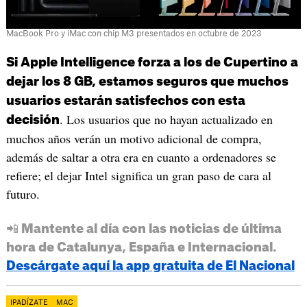
MacBook Pro y iMac con chip M3 presentados en octubre de 2023
Si Apple Intelligence forza a los de Cupertino a
dejar los 8 GB, estamos seguros que muchos
usuarios estarán satisfechos con esta
. Los usuarios que no hayan actualizado en
decisión
muchos años verán un motivo adicional de compra,
además de saltar a otra era en cuanto a ordenadores se
refiere; el dejar Intel significa un gran paso de cara al
futuro.
📲 Mantente al día con las noticias de última
hora de Catalunya, España e Internacional.
Descárgate aquí la app gratuita de El Nacional
IPADÍZATE
MAC