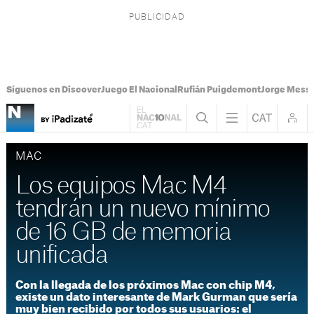
Síguenos en Discover
Juego El Nacional
Rufián Puigdemont
Jorge Messi
MAC
Los equipos Mac M4
tendrán un nuevo mínimo
de 16 GB de memoria
unificada
Con la llegada de los próximos Mac con chip M4,
existe un dato interesante de Mark Gurman que sería
muy bien recibido por todos sus usuarios: el