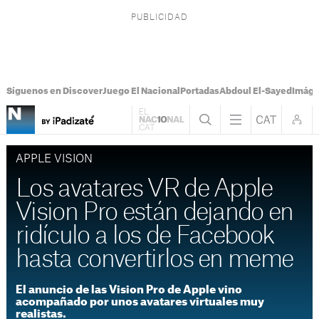
Síguenos en Discover
Juego El Nacional
Portadas
Abdoul El-Sayed
Imáge
APPLE VISION
Los avatares VR de Apple
Vision Pro están dejando en
ridículo a los de Facebook
hasta convertirlos en meme
El anuncio de las Vision Pro de Apple vino
acompañado por unos avatares virtuales muy
realistas.