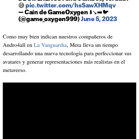
😅
pic.twitter.com/hsSawXHMqv
— Caín de GameOxygen ⬇️↘️➡️🐦
(@game_oxygen999)
June 5, 2023
Como muy bien indican nuestros compañeros de
Andro4all en
La Vanguardia
, Meta lleva un tiempo
desarrollando una nueva tecnología para perfeccionar sus
avatares y generar representaciones más realistas en el
metaverso.