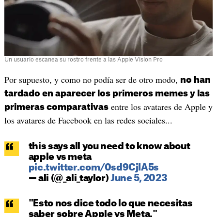
Un usuario escanea su rostro frente a las Apple Vision Pro
Por supuesto, y como no podía ser de otro modo,
no han
tardado en aparecer los primeros memes y las
entre los avatares de Apple y
primeras comparativas
los avatares de Facebook en las redes sociales...
this says all you need to know about
apple vs meta
pic.twitter.com/0sd9CjIA5s
— ali (@_ali_taylor)
June 5, 2023
"Esto nos dice todo lo que necesitas
saber sobre Apple vs Meta."