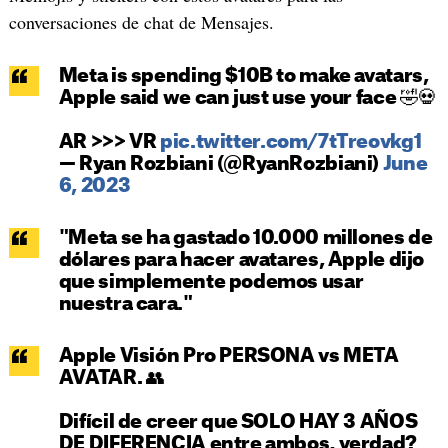
conversaciones de chat de Mensajes.
Meta is spending $10B to make avatars,
Apple said we can just use your face 🤣💀
AR >>> VR
pic.twitter.com/7tTreovkg1
— Ryan Rozbiani (@RyanRozbiani)
June
6, 2023
"Meta se ha gastado 10.000 millones de
dólares para hacer avatares, Apple dijo
que simplemente podemos usar
nuestra cara."
Apple Visión Pro PERSONA vs META
AVATAR. 👥
Difícil de creer que SOLO HAY 3 AÑOS
DE DIFERENCIA entre ambos, verdad?