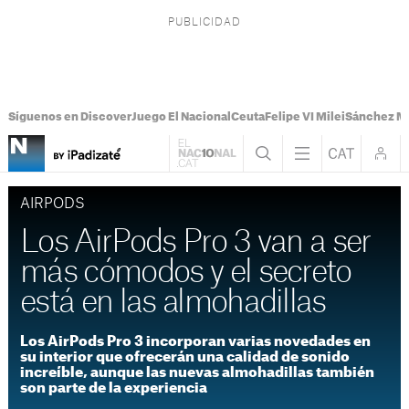
Síguenos en Discover
Juego El Nacional
Ceuta
Felipe VI Milei
Sánchez M
AIRPODS
Los AirPods Pro 3 van a ser
más cómodos y el secreto
está en las almohadillas
Los AirPods Pro 3 incorporan varias novedades en
su interior que ofrecerán una calidad de sonido
increíble, aunque las nuevas almohadillas también
son parte de la experiencia