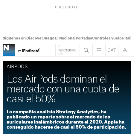
Síguenos en Discover
Juego El Nacional
Portadas
Controles vuelos Italia
AIRPODS
Los AirPods dominan el
mercado con una cuota de
casi el 50%
La compañía analista Strategy Analytics, ha
publicado un reporte sobre el mercado de los
auriculares inalámbricos durante el 2020. Apple ha
conseguido hacerse de casi el 50% de participación.