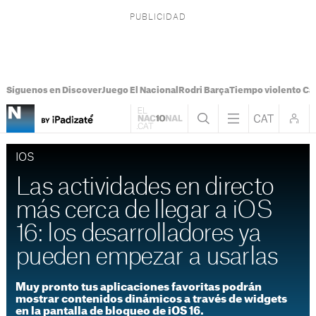
Síguenos en Discover
Juego El Nacional
Rodri Barça
Tiempo violento Ca
IOS
Las actividades en directo
más cerca de llegar a iOS
16: los desarrolladores ya
pueden empezar a usarlas
Muy pronto tus aplicaciones favoritas podrán
mostrar contenidos dinámicos a través de widgets
en la pantalla de bloqueo de iOS 16.