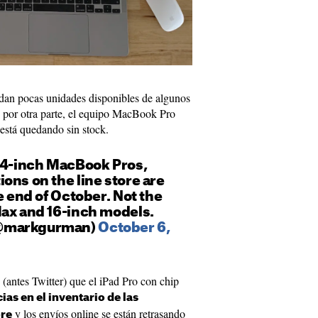
an pocas unidades disponibles de algunos
 por otra parte, el equipo MacBook Pro
está quedando sin stock.
 14-inch MacBook Pros,
ons on the line store are
e end of October. Not the
Max and 16-inch models.
@markgurman)
October 6,
(antes Twitter) que el iPad Pro con chip
ias en el inventario de las
y los envíos online se están retrasando
ore