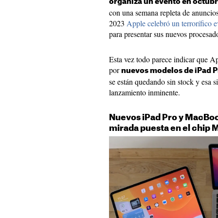
organiza un evento en octub
con una semana repleta de anuncio
2023
Apple celebró un terrorífico 
para presentar sus nuevos procesad
Esta vez todo parece indicar que A
por
nuevos modelos de iPad P
se están quedando sin stock y esa s
lanzamiento inminente.
Nuevos iPad Pro y MacBoo
mirada puesta en el chip 