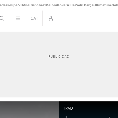
tadas
Felipe VI Milei
Sánchez Meloni
Govern Illa
Rodri Barça
Ultimátum Gobi
IPAD