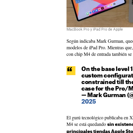
MacBook Pro y iPad Pro de Apple
Según indicaba Mark Gurman, qued
modelos de iPad Pro. Mientras que,
con chip M4 de entrada también se 
On the base level
custom configurati
constrained till th
case for the Pro/
— Mark Gurman (
2025
El gurú tecnológico publicaba en X 
M4 se está quedando
sin existenc
principales tiendas Apple St