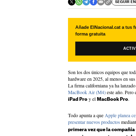
SEGUIR EN
Añade ElNacional.cat a tus f
forma gratuita
ACTI
Son los dos únicos equipos que tod
hardware en 2025, al menos en sus
La firma californiana ya ha lanzad
MacBook Air (M4)
este año. Pero e
y el
.
iPad Pro
MacBook Pro
Todo apunta a que
Apple planea cel
presentar nuevos productos
mediant
primera vez que la compañía