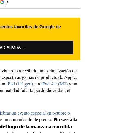
uentes favoritas de Google de
VAR AHORA →
avía no han recibido una actualización de
 respectivas gamas de producto de Apple.
o un
iPad (11ª gen)
, un
iPad Air (M3)
y un
n realidad falta lo gordo de verdad, el
ebrar un evento especial en octubre o
e un comunicado de prensa.
No sería la
 del logo de la manzana mordida