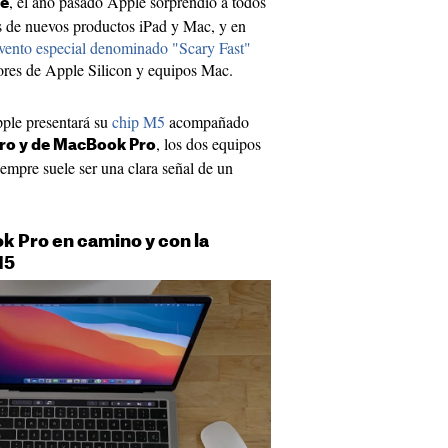
, el año pasado Apple sorprendió a todos
re
s de nuevos productos iPad y Mac, y en
evento especial denominado "Scary Fast"
ores de Apple Silicon y equipos Mac.
pple presentará su
chip M5
acompañado
, los dos equipos
ro y de MacBook Pro
iempre suele ser una clara señal de un
k Pro en camino y con la
M5