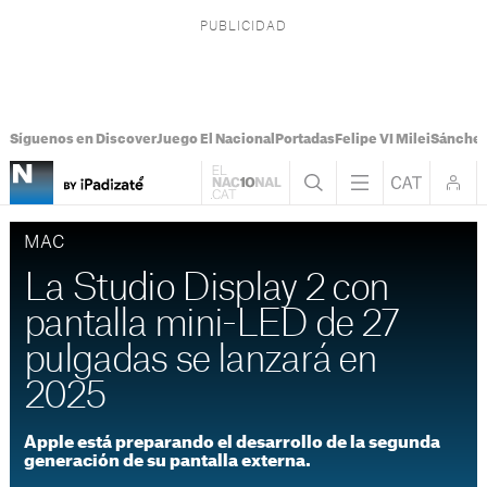
Síguenos en Discover
Juego El Nacional
Portadas
Felipe VI Milei
Sánchez
MAC
La Studio Display 2 con
pantalla mini-LED de 27
pulgadas se lanzará en
2025
Apple está preparando el desarrollo de la segunda
generación de su pantalla externa.