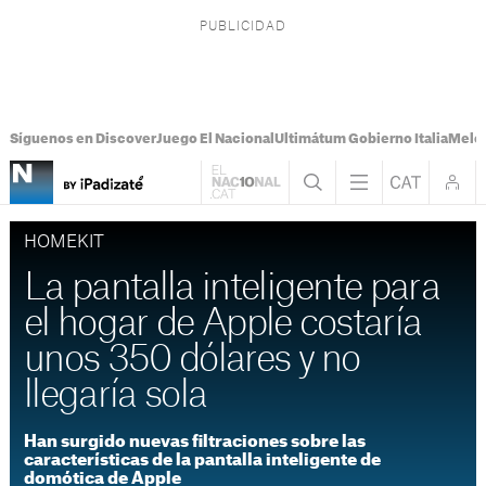
Síguenos en Discover
Juego El Nacional
Ultimátum Gobierno Italia
Melon
HOMEKIT
La pantalla inteligente para
el hogar de Apple costaría
unos 350 dólares y no
llegaría sola
Han surgido nuevas filtraciones sobre las
características de la pantalla inteligente de
domótica de Apple