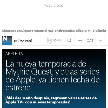
Síguenos en Discover
Juego El Nacional
Portadas
Felipe VI Milei
Sánchez
APPLE TV
La nueva temporada de
Mythic Quest, y otras series
de Apple, ya tienen fecha de
estreno
¡Más de un año después, regresan varias series de
Apple TV+ con nuevas temporadas!