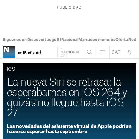
Síguenos en Discover
Juego El Nacional
Marrueco menores
Oferta Rodri
IOS
La nueva Siri se retrasa: la
esperábamos en iOS 26.4 y
quizás no llegue hasta iOS
27
Las novedades del asistente virtual de Apple podrían
hacerse esperar hasta septiembre