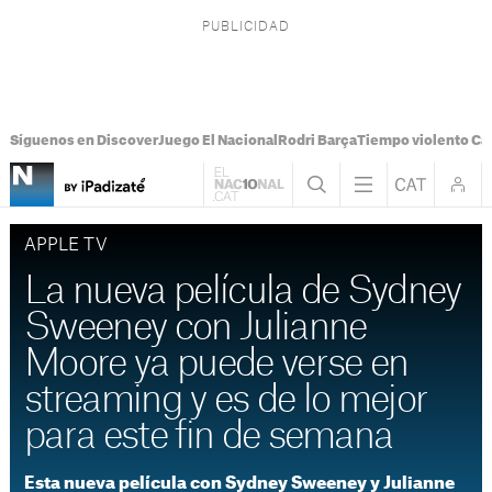
Síguenos en Discover
Juego El Nacional
Rodri Barça
Tiempo violento Ca
APPLE TV
La nueva película de Sydney
Sweeney con Julianne
Moore ya puede verse en
streaming y es de lo mejor
para este fin de semana
Esta nueva película con Sydney Sweeney y Julianne