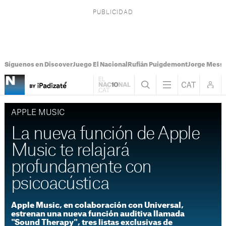
Síguenos en Discover
Juego El Nacional
Rufián Puigdemont
Jorge Messi
APPLE MUSIC
La nueva función de Apple
Music te relajará
profundamente con
psicoacústica
Apple Music, en colaboración con Universal,
estrenan una nueva función auditiva llamada
"Sound Therapy", tres listas exclusivas de