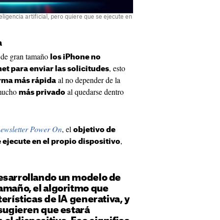
ligencia artificial, pero quiere que se ejecute en
a
e de gran tamaño
los iPhone no
, esto
et para enviar las solicitudes
al no depender de la
rma más rápida
 mucho
al quedarse dentro
más privado
ewsletter Power On
, el
objetivo de
,
e ejecute en el propio dispositivo
esarrollando un modelo de
amaño, el algoritmo que
erísticas de IA generativa, y
 sugieren que estará