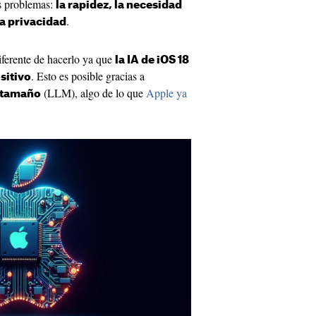
os problemas:
la rapidez, la necesidad
.
la privacidad
iferente de hacerlo ya que
la IA de iOS 18
. Esto es posible gracias a
sitivo
(LLM), algo de lo que
Apple ya
 tamaño