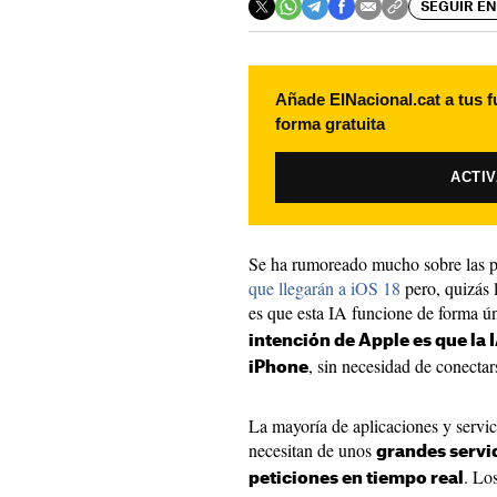
SEGUIR EN
Añade ElNacional.cat a tus f
forma gratuita
ACTI
Se ha rumoreado mucho sobre las 
que llegarán a iOS 18
pero, quizás 
es que esta IA funcione de forma 
intención de Apple es que la 
, sin necesidad de conectar
iPhone
La mayoría de aplicaciones y servicio
necesitan de unos
grandes servi
. Lo
peticiones en tiempo real