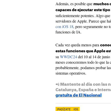
Además, es posible que
muchos c
capaces de ejecutar este tipo
suficientemente potentes. Algo que n
servidores de Apple. Parece que ha
con iOS 18
, pero seguramente no t
funciones de IA.
Cada vez queda menos para
conoc
estas funciones que Apple e
su
WWDC24
del 10 al 14 de junio
meses conoceremos todo lo que la c
probablemente, podamos probar las 
sistemas operativos.
📲 Mantente al día con las n
Catalunya, España e Intern
gratuita de El Nacional
IPADÍZATE
IOS