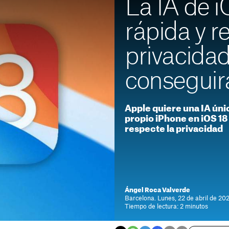
La IA de i
rápida y r
privacidad,
conseguir
Apple quiere una IA únic
propio iPhone en iOS 18
respecte la privacidad
Ángel Roca Valverde
Barcelona. Lunes, 22 de abril de 202
Tiempo de lectura: 2 minutos