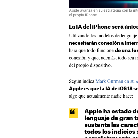
Apple avanza en su estrategia con la inte
el propio iPhone
La IA del iPhone será únic
Utilizando los modelos de lenguaj
necesitarán conexión a intern
hará que todo funcione
de una fo
conexión y que, además, todo sea
del propio dispositivo.
Según indica
Mark Gurman en su
n
Apple es que la IA de iOS 18 s
algo que actualmente nadie hace:
Apple ha estado d
lenguaje de gran t
sustenta las caract
todos los indicios