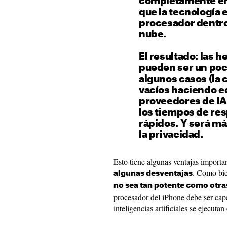
completamente en e
que la tecnología 
procesador dentro 
nube.
El resultado: las 
pueden ser un po
algunos casos (la 
vacíos haciendo e
proveedores de IA)
los tiempos de r
rápidos. Y será má
la privacidad.
Esto tiene algunas ventajas impor
. Como bi
algunas desventajas
no sea tan potente como otra
procesador del iPhone debe ser capa
inteligencias artificiales se ejecuta