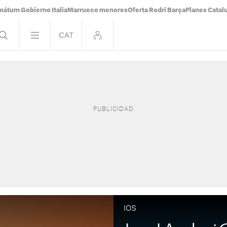
mátum Gobierno Italia
Marrueco menores
Oferta Rodri Barça
Planes Catal
IOS