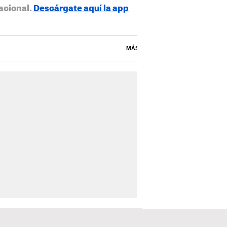
acional.
Descárgate aquí la app
MÁS