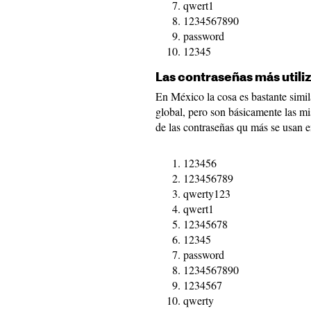
qwert1
1234567890
password
12345
Las contraseñas más utili
En México la cosa es bastante simila
global, pero son básicamente las mi
de las contraseñas qu más se usan 
123456
123456789
qwerty123
qwert1
12345678
12345
password
1234567890
1234567
qwerty