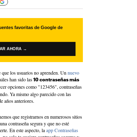
uentes favoritas de Google de
VAR AHORA →
 que los usuarios no aprenden. Un
nuevo
áles han sido las
10 contraseñas más
ecer opciones como "123456", contraseñas
ndo. Ya mismo algo parecido con las
e años anteriores.
nemos que registrarnos en numerosos sitios
 una contraseña segura y que no esté
erte. En este aspecto, la
app Contraseñas
, no solo te sugiere contraseñas seguras y