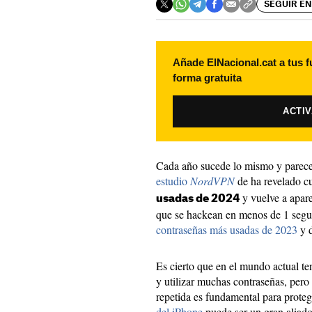
SEGUIR EN
Añade ElNacional.cat a tus f
forma gratuita
ACTI
Cada año sucede lo mismo y parece
estudio
NordVPN
de ha revelado cu
y vuelve a apar
usadas de 2024
que se hackean en menos de 1 segu
contraseñas más usadas de 2023
y d
Es cierto que en el mundo actual te
y utilizar muchas contraseñas, pero
repetida es fundamental para proteg
del iPhone
puede ser un gran aliado