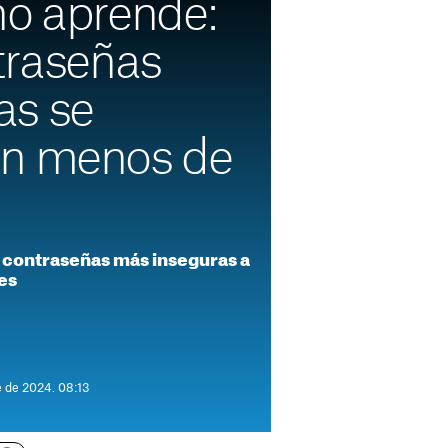
no aprende:
traseñas
as se
en menos de
s contraseñas más inseguras a
ses
e de 2024. 08:13