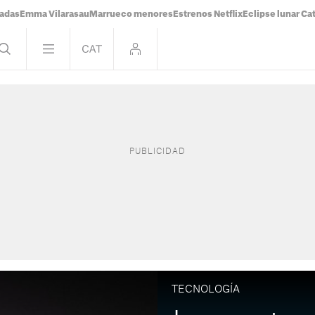
tadas
Emma Vilarasau
Marrueco menores
Estrenos Netflix
Eclipse lunar Ca
TECNOLOGÍA