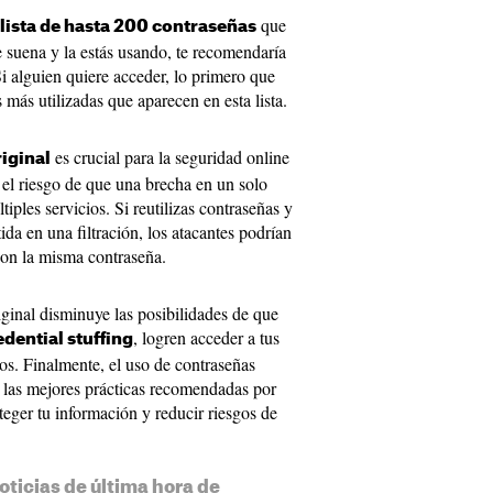
que
lista de hasta 200 contraseñas
te suena y la estás usando, te recomendaría
Si alguien quiere acceder, lo primero que
 más utilizadas que aparecen en esta lista.
es crucial para la seguridad online
iginal
 el riesgo de que una brecha en un solo
iples servicios. Si reutilizas contraseñas y
da en una filtración, los atacantes podrían
con la misma contraseña.
ginal disminuye las posibilidades de que
, logren acceder a tus
edential stuffing
ios. Finalmente, el uso de contraseñas
e las mejores prácticas recomendadas por
teger tu información y reducir riesgos de
oticias de última hora de