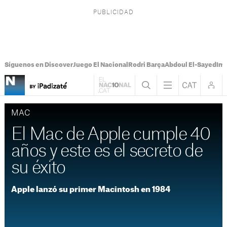
Síguenos en Discover
Juego El Nacional
Rodri Barça
Abdoul El-Sayed
Imá
MAC
El Mac de Apple cumple 40
años y este es el secreto de
su éxito
Apple lanzó su primer Macintosh en 1984