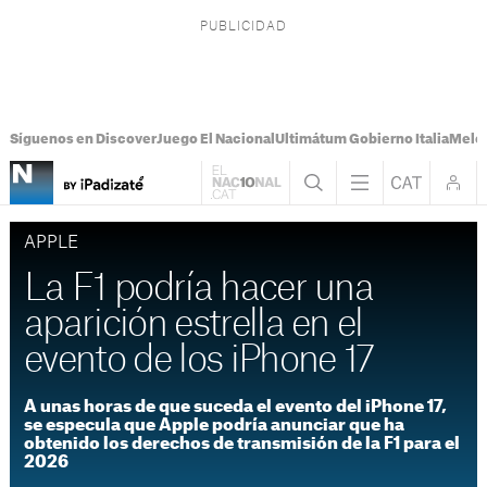
Síguenos en Discover
Juego El Nacional
Ultimátum Gobierno Italia
Melon
APPLE
La F1 podría hacer una
aparición estrella en el
evento de los iPhone 17
A unas horas de que suceda el evento del iPhone 17,
se especula que Apple podría anunciar que ha
obtenido los derechos de transmisión de la F1 para el
2026