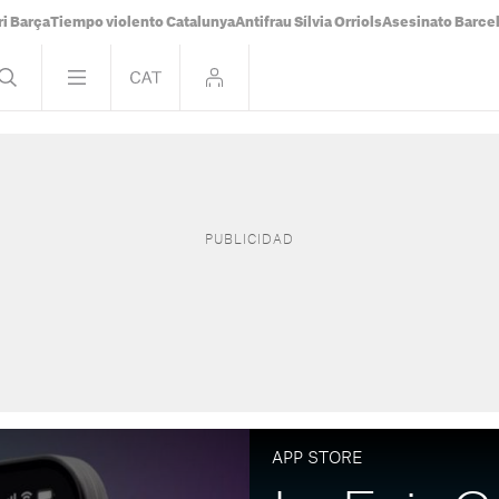
i Barça
Tiempo violento Catalunya
Antifrau Sílvia Orriols
Asesinato Barce
APP STORE