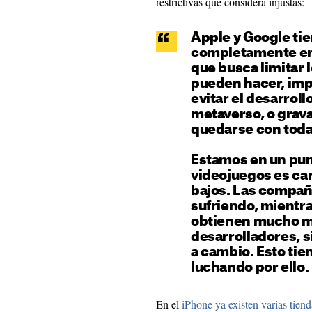
restrictivas que considera injustas:
Apple y Google tie
completamente err
que busca limitar 
pueden hacer, imp
evitar el desarrol
metaverso, o grava
quedarse con toda
Estamos en un pun
videojuegos es ca
bajos. Las compañ
sufriendo, mientr
obtienen mucho má
desarrolladores, s
a cambio. Esto tie
luchando por ello.
En el
iPhone ya existen varias tiend