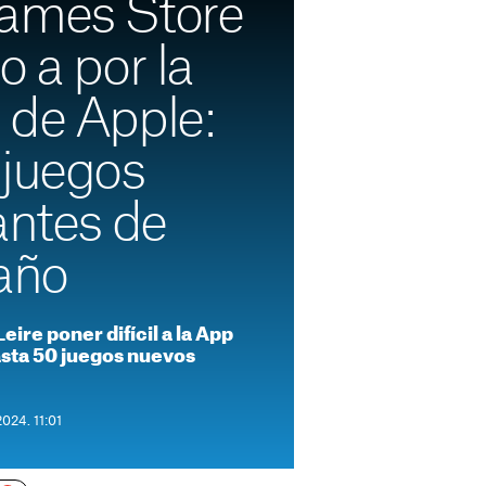
ames Store
o a por la
 de Apple:
 juegos
antes de
 año
eire poner difícil a la App
asta 50 juegos nuevos
2024. 11:01