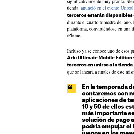
significativamente muy pronto. Stev
tienda,
anunció en el evento Unreal 
terceros estarán disponibles
durante el cuarto trimestre del año
plataforma, convirtiéndose en una t
iPhone.
Incluso ya se conoce uno de esos pr
Ark: Ultimate Mobile Edition 
terceros en unirse a la tiend
que se lanzará a finales de este mi
En la temporada d
contaremos con n
aplicaciones de t
10 y 50 de ellos est
más importante s
solución de pago a
podría empujar el
juegos en los mese