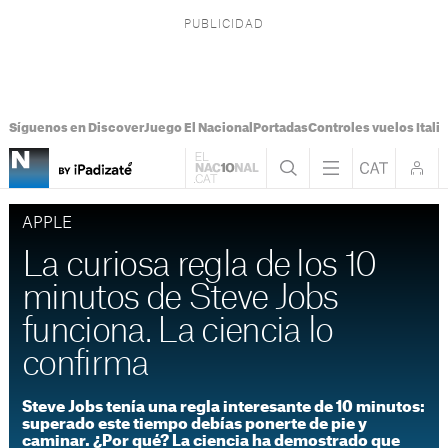
Síguenos en Discover
Juego El Nacional
Portadas
Controles vuelos Italia
APPLE
La curiosa regla de los 10
minutos de Steve Jobs
funciona. La ciencia lo
confirma
Steve Jobs tenía una regla interesante de 10 minutos:
superado este tiempo debías ponerte de pie y
caminar. ¿Por qué? La ciencia ha demostrado que